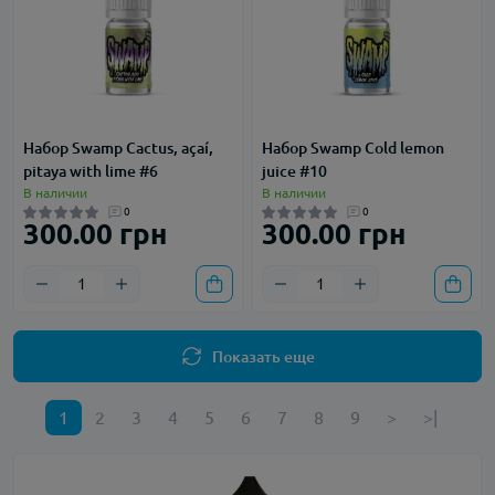
Набор Swamp Cactus, açaí,
Набор Swamp Cold lemon
pitaya with lime #6
juice #10
В наличии
В наличии
0
0
300.00 грн
300.00 грн
Показать еще
1
2
3
4
5
6
7
8
9
>
>|