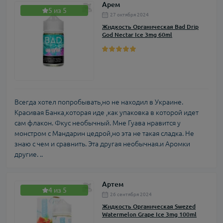
Арем
5 из 5
27 октября 2024
Жидкость Органическая Bad Drip
God Nectar Ice 3mg 60ml
Всегда хотел попробывать,но не находил в Украине.
Красивая Банка,которая иде ,как упаковка в которой идет
сам флакон. Фкус необычный. Мне Гуава нравится у
монстром с Мандарин цедрой,но эта не такая сладка. Не
знаю с чем и сравнить. Эта другая необычная.и Аромки
другие. ..
Артем
4 из 5
26 сентября 2024
Жидкость Органическая Swezed
Watermelon Grape Ice 3mg 100ml