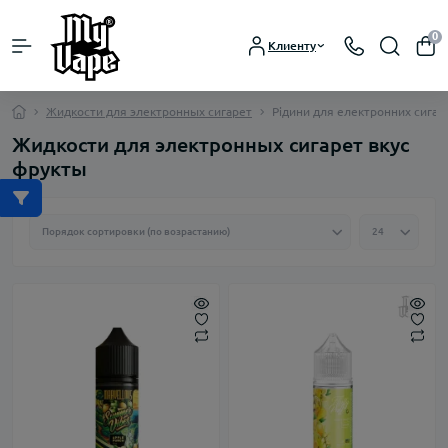
0
Клиенту
Жидкости для электронных сигарет
Рідини для електронних сигар
Жидкости для электронных сигарет вкус
фрукты