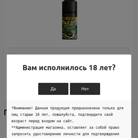
Фруктовые жидкости для электронных сигарет 
Вам исполнилось 18 лет?
завоевали сердца миллионов вейперов по всему 
миру благодаря своей естественности, яркости и 
невероятному разнообразию вкусов. Каждая 
заправка превращает процесс парения в 
Да
Нет
Развернуть
настоящее гастрономическое путешествие, 
наполненное сочными ароматами спелых плодов. 
*Внимание! Данная продукция предназначена только для
Фруктовые ароматизаторы способны передать всю 
Последние отзывы
лиц старше 18 лет, пожалуйста, подтвердите свой
палитру вкусов — от сладких тропических манго 
возраст перед входом на сайт.
до освежающих цитрусовых, от нежных персиков 
**Администрация магазина, оставляет за собой право
до кислых зеленых яблок. 
Kamasik
запросить удостоверение личности для подтверждения
4 из 5
30 октября 2025