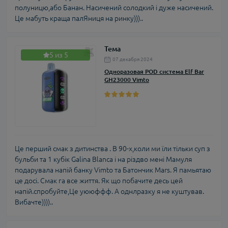
полуницю,або Банан. Насичений солодкий і дуже насичений.
премиальными фруктовыми миксами.
Це мабуть краща палЯниця на ринку)))..
Zenith предлагает элегантные и сбалансированные 
фруктовые вкусы, а NoMad специализируется на 
Тема
создании уникальных авторских композиций с 
5 из 5
07 декабря 2024
фруктовыми нотами. Все представленные бренды 
Одноразовая POD система Elf Bar
гарантируют высокое качество, безопасность и 
GH23000 Vimto
незабываемые вкусовые ощущения.
В нашем магазине MyVape представлены только
оригинальные жидкости
от авторизованных
дистрибьюторов, что гарантирует их подлинность и
качество. Мы обеспечиваем правильные условия
Це перший смак з дитинства . В 90-х,коли ми їли тільки суп з
хранения и быструю доставку, чтобы вы могли
бульби та 1 кубік Galina Blanca і на різдво мені Мамуля
наслаждаться свежими фруктовыми вкусами в
подарувала напій банку Vimto та Батончик Маrs. Я памьятаю
полной мере.
це досі. Смак га все життя. Як що побачите десь цей
напій.спробуйте,Це уююффф. А однлразку я не куштував.
Вибачте))))..