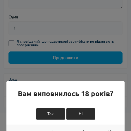
Сума
Я сповіщений, що подарункові сертифікати не підлягають
поверненню.
Продовжити
Вхід
Реєстрація
Вам виповнилось 18 років?
Забули пароль?
Так
Ні