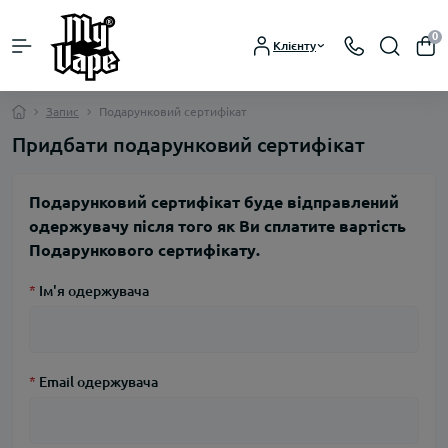
0
Клієнту
Запис
Подарунковий сертифікат
Придбати подарунковий сертифікат
Подарунковий сертифікат буде відправлений
одержувачу після того як Ви сплатите вартість
Подарункового сертифікату.
*
Ім'я одержувача
*
Email одержувача