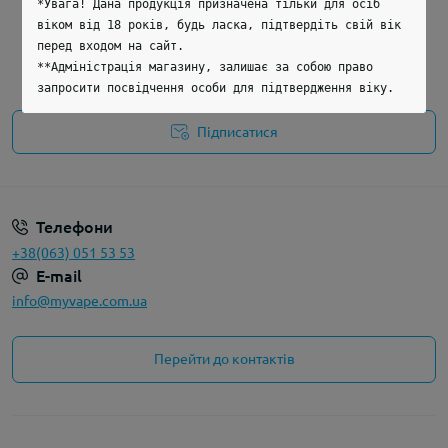
*Увага! Дана продукція призначена тільки для осіб
віком від 18 років, будь ласка, підтвердіть свій вік
перед входом на сайт.
Дізнавайтеся першим про акції та знижки
**Адміністрація магазину, залишає за собою право
Підпишіться на нашу e-mail розсилку
запросити посвідчення особи для підтвердження віку.
Підписатися
Политика конфиденциальности
Телефони
+38(063) 051 53 53
E-mail
info@myvape.com.ua
Перейти до контактів