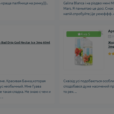
краща палЯниця на ринку)))..
Galina Blanca і на різдво мені
Маrs. Я памьятаю це досі. Смак
напій.спробуйте,Це уююффф. А 
Ар
4 из 5
2
Bad Drip God Nectar Ice 3mg 60ml
Жид
3mg
не. Красивая Банка,которая
Сквізід усі подобаються особли
кус необычный. Мне Гуава
сподобався дуже насичений пр
 такая сладка. Не знаю с чем и
то рек. ..
..