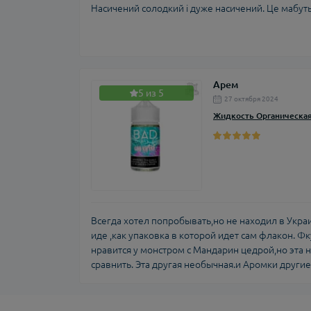
Насичений солодкий і дуже насичений. Це мабуть 
Арем
5 из 5
27 октября 2024
Жидкость Органическая 
Всегда хотел попробывать,но не находил в Украи
иде ,как упаковка в которой идет сам флакон. Ф
нравится у монстром с Мандарин цедрой,но эта не
сравнить. Эта другая необычная.и Аромки другие. 