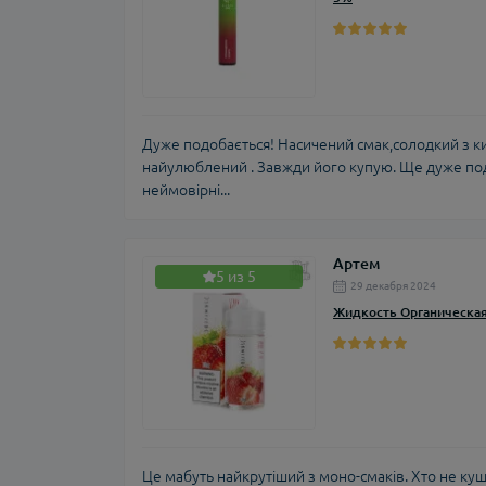
Дуже подобається! Насичений смак,солодкий з к
найулюблений . Завжди його купую. Ще дуже под
неймовірні...
Артем
5 из 5
29 декабря 2024
Жидкость Органическая
Це мабуть найкрутіший з моно-смаків. Хто не ку