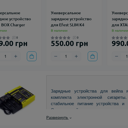
ерсальное
Универсальное
Универс
дное устройство
зарядное устройство
зарядно
 BOX Charger
для Efest SLIM K4
для XTA
ичии
В наличии
В наличи
0
0
9.00 грн
550.00 грн
990.
Зарядные устройства для вейпа 
комплекта электронной сигареты
стабильное питание устройства и 
Современный рынок предлагает ши
различных типов, от простых USB-
Развернуть
питания с продвинутыми возможност