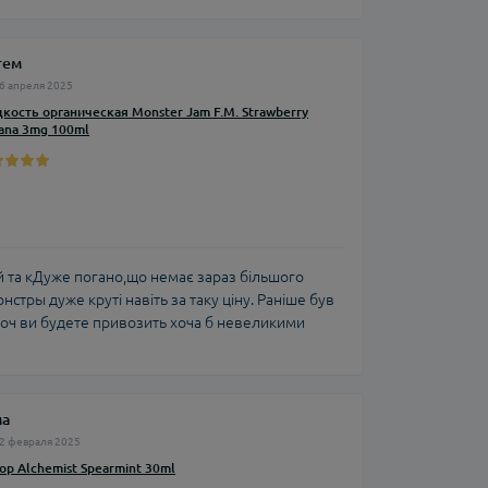
тем
6 апреля 2025
кость органическая Monster Jam F.M. Strawberry
ana 3mg 100ml
й та кДуже погано,що немає зараз більшого
стры дуже круті навіть за таку ціну. Раніше був
хоч ви будете привозить хоча б невеликими
ма
2 февраля 2025
ор Alchemist Spearmint 30ml