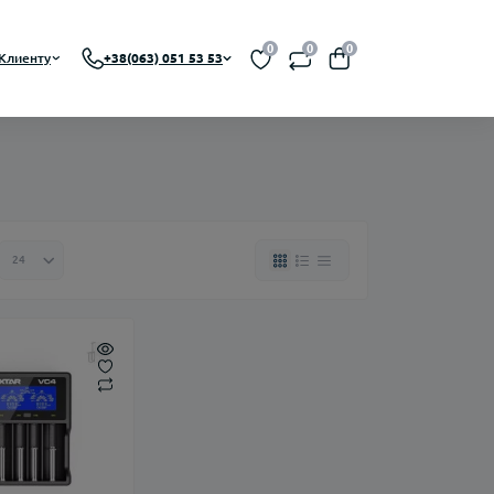
0
0
0
Клиенту
+38(063) 051 53 53
 RBA, RDTA)
На органическом никотине
A)
На солевом никотине
Никотин
Флаконы
Ароматизаторы