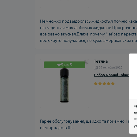
Немножко подвыдохлась жидкость,я помню кака
насыщенная,моя любимая жидкость.Просроченна
все равно вкусная.Бляха, почему Чейсер перестал
ведь круто получалось, не хуже американских пр
Тетяна
5 из 5
09 октября 2025
Набор NoMad Tobacco Ap
*
л
*
Гарне обслуговування, швидко та приємно. І голо
у
вам продажів !!!..