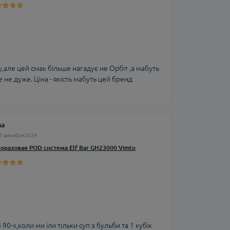
але цей смак більше нагадує не Орбіт ,а мабуть
не дуже. Ціна - якість мабуть цей бренд
ма
7 декабря 2024
оразовая POD система Elf Bar GH23000 Vimto
90-х,коли ми їли тільки суп з бульби та 1 кубік