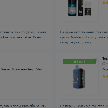
ислинкою та холодком. Самий
Не дуже люблю ментол та мяту,
обається кава табак. Вони
гумку Doublemint солодкий але 
заслуговує в цілому. ..
Те
5 из 5
0
 Swezed Strawberry 3mg 100ml
Одн
штував їх полуницю,або Банан.
Це перший смак з дитинства . В 