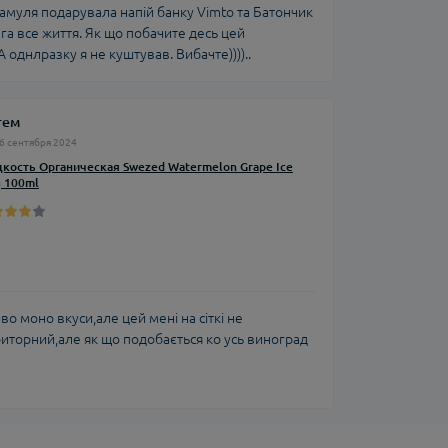
 Мамуля подарувала напій банку Vimto та Батончик
 га все життя. Як що побачите десь цей
однлразку я не куштував. Вибачте))))..
тем
6 сентября 2024
кость Органическая Swezed Watermelon Grape Ice
 100ml
во моно вкуси,але цей мені на сіткі не
иторний,але як що подобається ко усь виноград