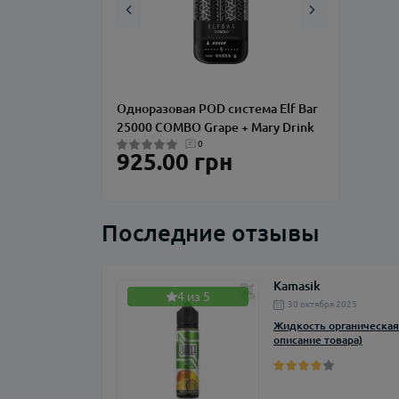
Одноразовая POD система Elf Bar
Одноразовая
25000 COMBO Grape + Mary Drink
25000 COMBO
0
925.00 грн
925.00
Последние отзывы
Kamasik
4 из 5
30 октября 2025
Жидкость органическая 
описание товара)