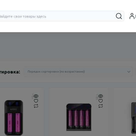
Бачки (RTA,
Дрипки (RD
тировка: