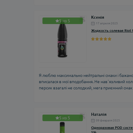
Ксенія
5 из 5
17 апреля 2025
Жидкость солевая Riot 
Я люблю максимально нейтральні смаки і бажано 
вписалася в мої вподобання. Не навʼязливий хол
персик взагалі не солодкий, мега приємний смак ?
Наталія
5 из 5
09 февраля 2025
Одноразовая POD систем
5%