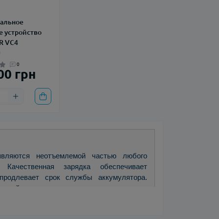
альное
е устройство
R VC4
и
0
00 грн
являются неотъемлемой частью любого
. Качественная зарядка обеспечивает
продлевает срок службы аккумулятора.
рокий ассортимент зарядных адаптеров
кабелей до многофункциональных блоков
ями. Правильный выбор зарядки напрямую