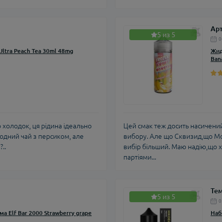
Ар
5 из 5
0
Ultra Peach Tea 30ml 48mg
Жид
Ban
холодок, ця рідина ідеально
Цей смак теж досить насичени
одний чай з персиком, але
вибору. Але що Сквизид,що Мон
..
вибір більший. Маю надію,що 
партіями...
Те
5 из 5
0
а Elf Bar 2000 Strawberry grape
Наб