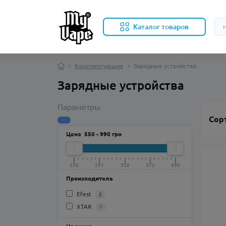
Каталог товаров
Комплектующие
Зарядные устройства
Зарядные устройства
Параметры
Сор
Цена
550
-
990
грн
550
551
556
572
990
Производитель
Efest
2
XTAR
1