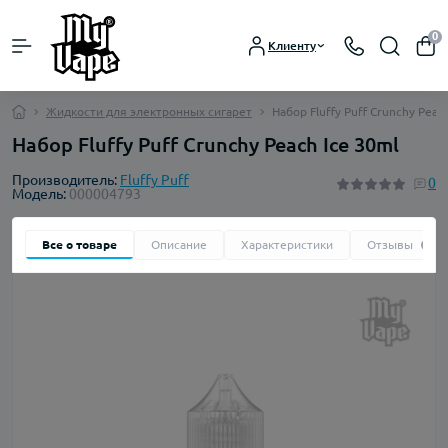
0
Клиенту
Жидкости для электронных сигарет
Набор Fluffy Puff Crunchy Peac
Набор Fluffy Puff Crunchy Peach Ice 30ml
Производитель:
Fluffy Puff
0
Модель:
000004793
Все о товаре
Описание
Характеристики
Отзывы
0