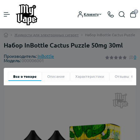
0
Клиенту
Жидкости для электронных сигарет
Набор InBottle Cactus Puzzle 
Набор InBottle Cactus Puzzle 50mg 30ml
Производитель:
InBottle
0
Модель:
000006001
Все о товаре
Описание
Характеристики
Отзывы
0