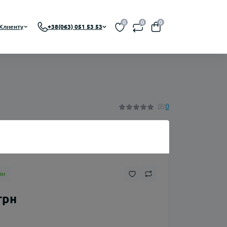
0
0
0
Клиенту
+38(063) 051 53 53
 RBA, RDTA)
На органическом никотине
0
A)
На солевом никотине
Никотин
ии
Флаконы
грн
Ароматизаторы