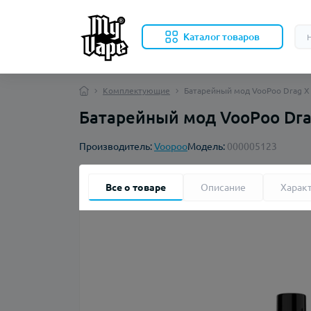
Каталог товаров
Комплектующие
Батарейный мод VooPoo Drag X 
Батарейный мод VooPoo Drag
Производитель:
Voopoo
Модель:
000005123
Все о товаре
Описание
Харак