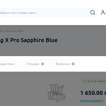
Pro Sapphire Blue
 X Pro Sapphire Blue
Бачки (RTA,
Дрипки (RD
теристики
Отзывы
Вопросы
0
0
Есть в налич
1 650.00 
Нашли дешевле?