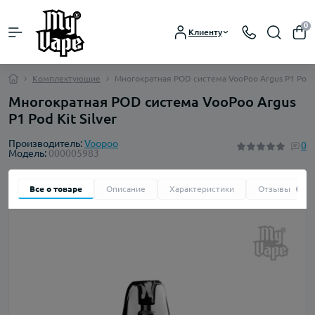
0
Клиенту
Комплектующие
Многократная POD система VooPoo Argus P1 Pod Ki
Многократная POD система VooPoo Argus
P1 Pod Kit Silver
Производитель:
Voopoo
0
Модель:
000005983
Все о товаре
Описание
Характеристики
Отзывы
0