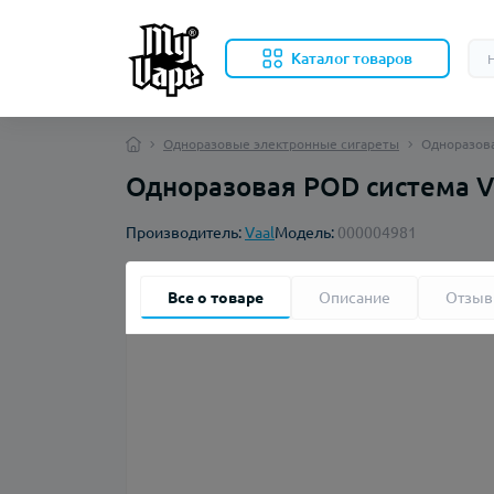
Каталог товаров
Одноразовые электронные сигареты
Одноразова
Одноразовая POD система Va
Производитель:
Vaal
Модель:
000004981
Все о товаре
Описание
Отзы