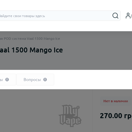
я POD система Vaal 1500 Mango Ice
al 1500 Mango Ice
Бачки (RTA,
Дрипки (RD
вы
Вопросы
0
0
Нет в наличии
270.00 г