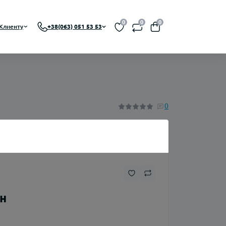
0
0
0
Клиенту
+38(063) 051 53 53
 RBA, RDTA)
На органическом никотине
0
A)
На солевом никотине
Никотин
Флаконы
рн
Ароматизаторы