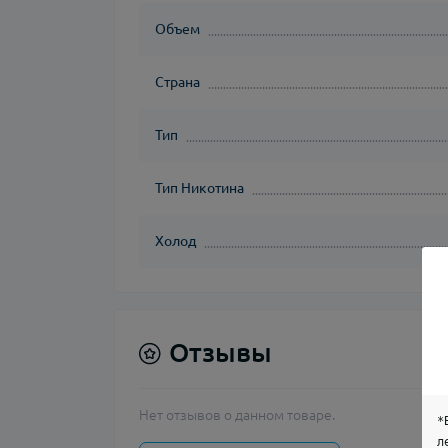
Объем
Страна
Тип
Тип Никотина
Холод
Отзывы
Нет отзывов о данном товаре.
*
л