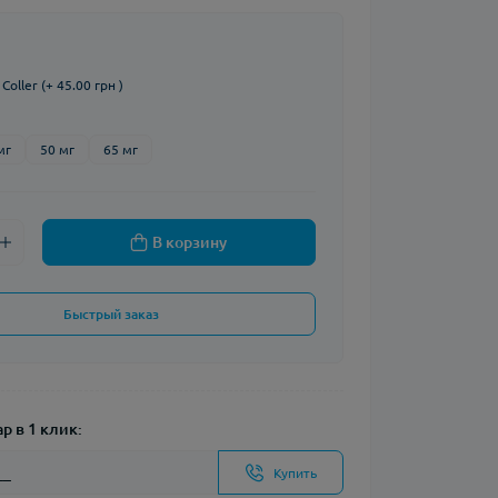
oller (+ 45.00 грн )
мг
50 мг
65 мг
В корзину
Быстрый заказ
р в 1 клик:
Купить