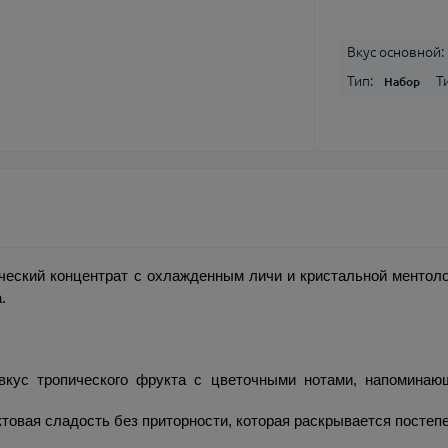
Вкус основной:
Тип:
Т
Набор
ческий концентрат с охлажденным личи и кристальной ментоло
.
кус тропического фрукта с цветочными нотами, напоминающ
овая сладость без приторности, которая раскрывается постепе