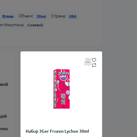
Объем:
Страна:
Ягоды
30мл
USA
ип Никотина:
Солевой
вой 
ий 
нно 
Набор 3Ger Frozen Lychee 30ml