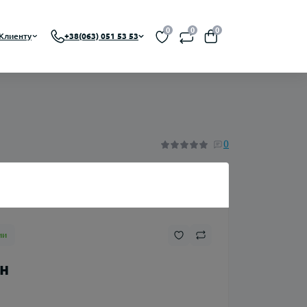
0
0
0
Клиенту
+38(063) 051 53 53
 RBA, RDTA)
На органическом никотине
0
A)
На солевом никотине
Никотин
ии
Флаконы
рн
Ароматизаторы