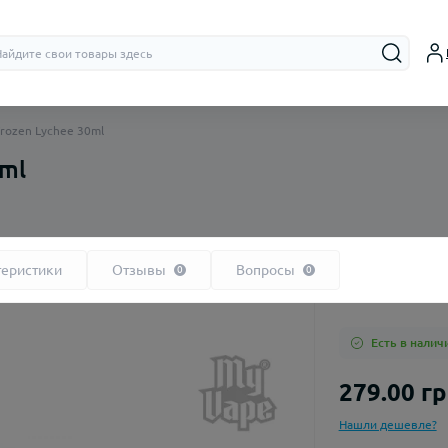
rozen Lychee 30ml
0ml
Бачки (RTA,
Дрипки (RD
теристики
Отзывы
Вопросы
0
0
Есть в налич
279.00 г
Нашли дешевле?