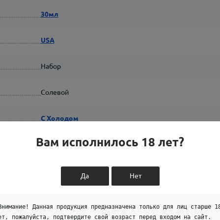
30мл
USA
Набор
Солевой
С Холодом
Вам исполнилось 18 лет?
Да
Нет
Внимание! Данная продукция предназначена только для лиц старше 1
ет, пожалуйста, подтвердите свой возраст перед входом на сайт.