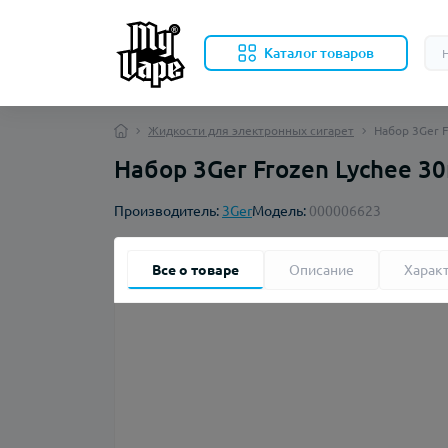
Каталог товаров
Жидкости для электронных сигарет
Набор 3Ger F
Набор 3Ger Frozen Lychee 3
Производитель:
3Ger
Модель:
000006623
Все о товаре
Описание
Харак