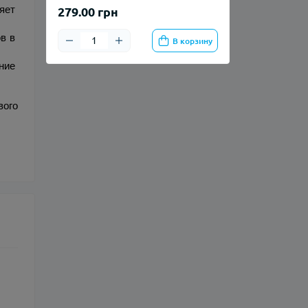
ет 
279.00 грн
 в 
В корзину
ие 
ого 