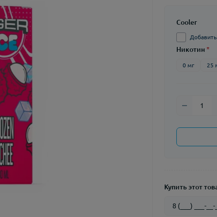
Cooler
Добавить C
Никотин
*
0 мг
25 
Купить этот това