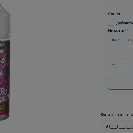
Cooler
Добавить C
Никотин
*
0 мг
3 м
Купить этот това