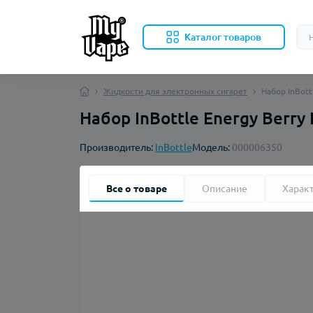
Каталог товаров
Жидкости для электронных сигарет
Набор InBott
Набор InBottle Energy Berry 
Производитель:
InBottle
Модель:
000006350
Все о товаре
Описание
Харак