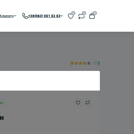
0
0
0
Клиенту
+38(063) 051 53 53
 RBA, RDTA)
На органическом никотине
4
A)
На солевом никотине
Никотин
ии
Флаконы
рн
Ароматизаторы