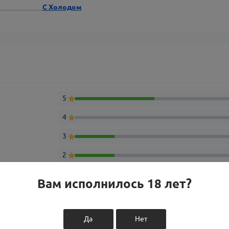
С Холодом
5
4
3
2
1
Вам исполнилось 18 лет?
Да
Нет