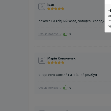
Іван
*
л
похоже на ягідний хелл, солодко і холодком
*
у
Отзыв полезен?
0
Марія Ковальчук
енергетик схожий на ягідний редбул
Отзыв полезен?
0