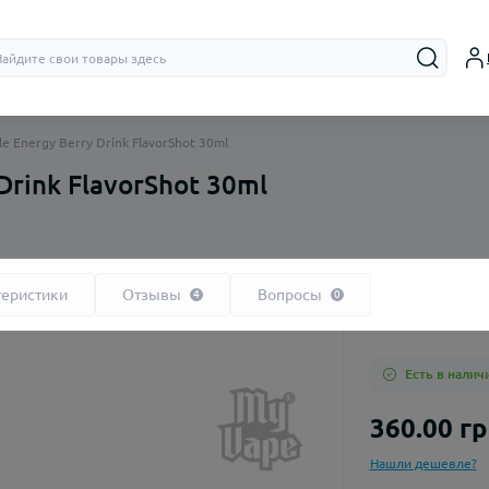
le Energy Berry Drink FlavorShot 30ml
Drink FlavorShot 30ml
Бачки (RTA,
Дрипки (RD
теристики
Отзывы
Вопросы
4
0
Есть в налич
360.00 г
Нашли дешевле?