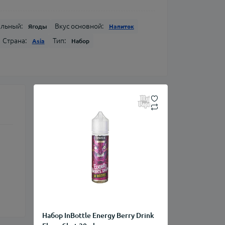
ельный:
Вкус основной:
Ягоды
Напиток
Страна:
Тип:
Asia
Набор
Набор InBottle Energy Berry Drink