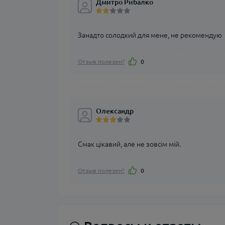
Дмитро Рибалко
Занадто солодкий для мене, не рекомендую
Отзыв полезен?
0
Олександр
Смак цікавий, але не зовсім мій.
Отзыв полезен?
0