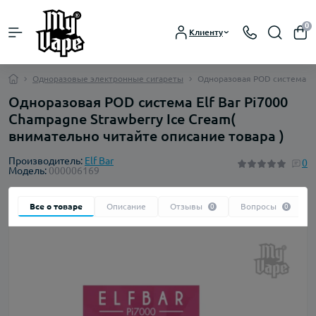
0
Клиенту
Одноразовые электронные сигареты
Одноразовая POD система Elf
Одноразовая POD система Elf Bar Pi7000
Champagne Strawberry Ice Cream(
внимательно читайте описание товара )
Производитель:
Elf Bar
0
Модель:
000006169
Все о товаре
Описание
Отзывы
Вопросы
0
0