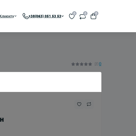
0
0
0
Клиенту
+38(063) 051 53 53
 RBA, RDTA)
На органическом никотине
0
A)
На солевом никотине
Никотин
Флаконы
рн
Ароматизаторы