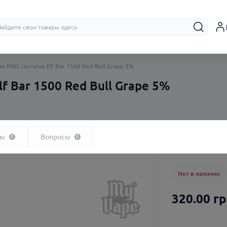
я POD система Elf Bar 1500 Red Bull Grape 5%
f Bar 1500 Red Bull Grape 5%
Бачки (RTA,
Дрипки (RD
вы
Вопросы
0
0
Нет в наличии
320.00 г