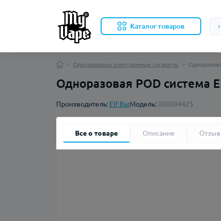
Каталог товаров
Одноразовые электронные сигареты
Одноразова
Одноразовая POD система El
Производитель:
Elf Bar
Модель:
000004425
Все о товаре
Описание
Отзы