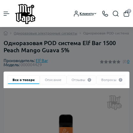
0
Клиенту
Одноразовые электронные сигареты
Одноразовая POD система El
Одноразовая POD система Elf Bar 1500
Peach Mango Guava 5%
Производитель:
Elf Bar
0
Модель:
000004429
Все о товаре
Описание
Отзывы
Вопросы
0
0