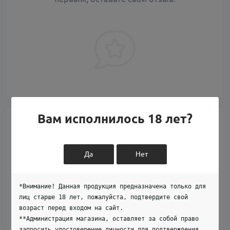
Вам исполнилось 18 лет?
Вопросы и ответы
Да
Нет
Добавьте вопрос, и мы ответим в ближайшее время.
+ Задать вопрос
*Внимание! Данная продукция предназначена только для
лиц старше 18 лет, пожалуйста, подтвердите свой
возраст перед входом на сайт.
**Администрация магазина, оставляет за собой право
Нет вопросов о данном товаре, станьте
запросить удостоверение личности для подтверждения