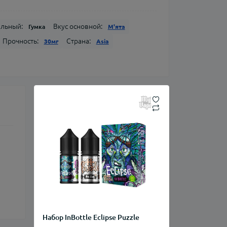
ельный:
Вкус основной:
Гумка
М'ята
Прочность:
Страна:
30мг
Asia
Набор InBottle Eclipse Puzzle