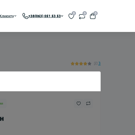
0
0
0
Клиенту
+38(063) 051 53 53
 RBA, RDTA)
На органическом никотине
3
A)
На солевом никотине
Никотин
ии
Флаконы
рн
Ароматизаторы