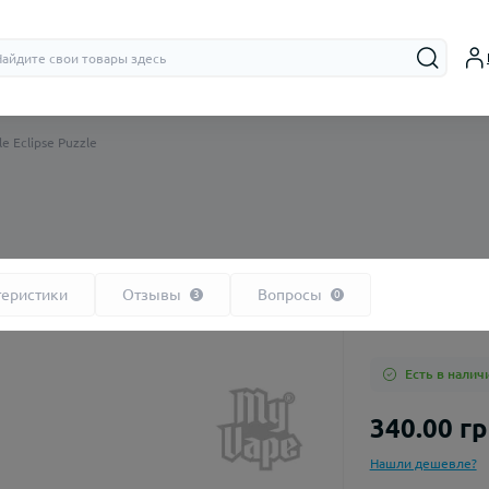
e Eclipse Puzzle
e
Бачки (RTA,
Дрипки (RD
теристики
Отзывы
Вопросы
3
0
Есть в налич
340.00 г
Нашли дешевле?