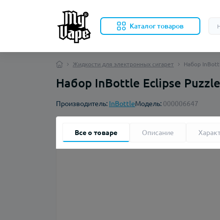
Каталог товаров
Жидкости для электронных сигарет
Набор InBottl
Набор InBottle Eclipse Puzzl
Производитель:
InBottle
Модель:
000006647
Все о товаре
Описание
Харак