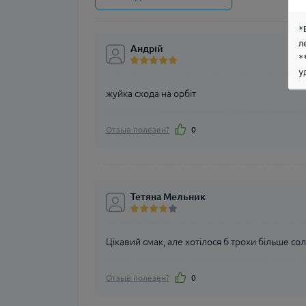
*
л
Андрій
*
у
жуйка схода на орбіт
Отзыв полезен?
0
Тетяна Мельник
Цікавий смак, але хотілося б трохи більше сол
Отзыв полезен?
0