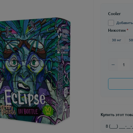
Cooler
Добавить C
Никотин
*
30 мг
50
Купить этот това