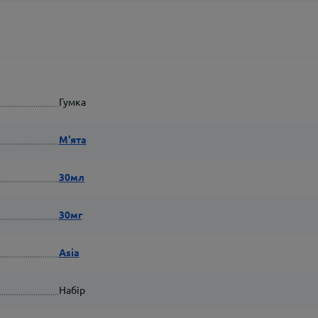
Гумка
М'ята
30мл
30мг
Asia
Набір