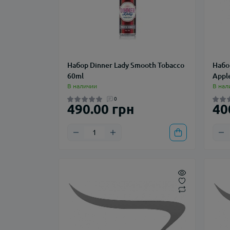
Набор Dinner Lady Smooth Tobacco
Набо
60ml
Appl
В наличии
В нал
0
490.00 грн
40