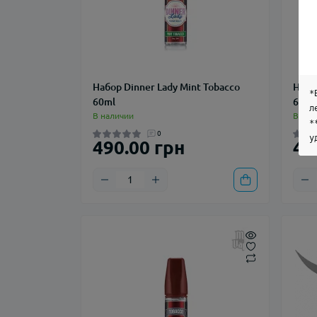
Набор Dinner Lady Mint Tobacco
Набо
*
60ml
60ml
л
В наличии
В нал
*
0
у
490.00 грн
49