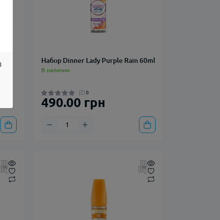
nade
Набор Dinner Lady Purple Rain 60ml
8
В наличии
0
490.00 грн