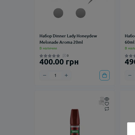
Набор Dinner Lady Honeydew
Набо
Melonade Aroma 20ml
60ml
В наличии
В нал
0
400.00 грн
49