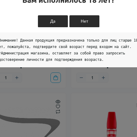
Вам исполнилось 18 лет?
Да
Нет
р Dinner Lady Peach Bubble
Набор Dinner Lady Pink Lemo
Внимание! Данная продукция предназначена только для лиц старше 1
Aroma 20ml
ет, пожалуйста, подтвердите свой возраст перед входом на сайт.
ичии
В наличии
*Администрация магазина, оставляет за собой право запросить
0
0
достоверение личности для подтверждения возраста.
0.00 грн
400.00 грн