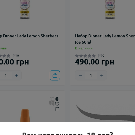
р Dinner Lady Lemon Sherbets
Набор Dinner Lady Lemon Sher
Ice 60ml
ичии
В наличии
0
0
0.00 грн
490.00 грн