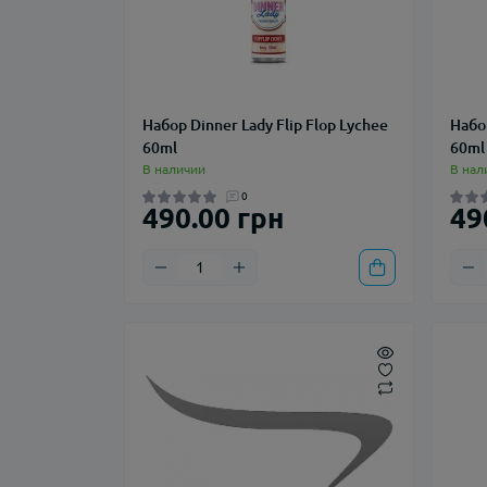
Набор Dinner Lady Flip Flop Lychee
Набор
60ml
60ml
В наличии
В нал
0
490.00 грн
49