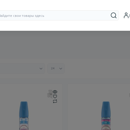
Бачки (RTA,
Дрипки (RD