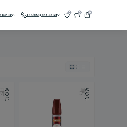
0
0
0
Клиенту
+38(063) 051 53 53
 RBA, RDTA)
На органическом никотине
A)
На солевом никотине
Никотин
Флаконы
Ароматизаторы