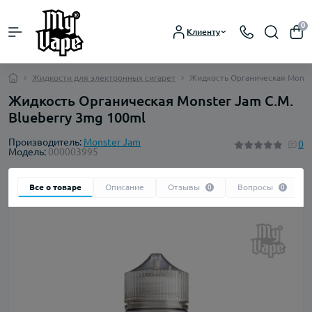
0
Клиенту
Жидкости для электронных сигарет
Жидкость Органическая Monste
Жидкость Органическая Monster Jam C.M.
Blueberry 3mg 100ml
Производитель:
Monster Jam
0
Модель:
000003995
Все о товаре
Описание
Отзывы
Вопросы
0
0