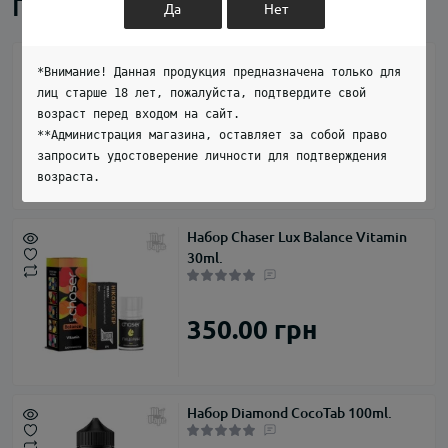
Похожие товары
Да
Нет
Набор 3Ger Mango Lychee
*Внимание! Данная продукция предназначена только для
лиц старше 18 лет, пожалуйста, подтвердите свой
возраст перед входом на сайт.
**Администрация магазина, оставляет за собой право
279.00 грн
запросить удостоверение личности для подтверждения
возраста.
Набор Chaser Lux Balance Vitamin
30ml.
350.00 грн
Набор Diamond CocoTab 100ml.