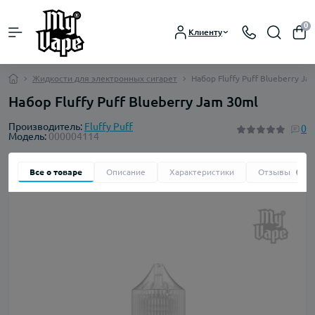
0
Клиенту
Жидкости для электронных сигарет
Набор Fluffy Puff Blueberry Ja
Набор Fluffy Puff Blueberry Jam 30ml
Производитель:
Fluffy Puff
0
Модель:
000004114
Все о товаре
Описание
Характеристики
Отзывы
0