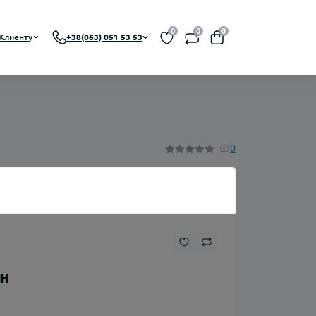
0
0
0
Клиенту
+38(063) 051 53 53
 RBA, RDTA)
На органическом никотине
0
A)
На солевом никотине
Никотин
Флаконы
рн
Ароматизаторы