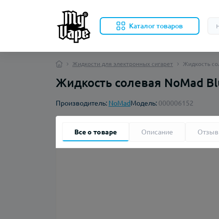
Каталог товаров
Жидкости для электронных сигарет
Жидкость со
Жидкость солевая NoMad Blu
Производитель:
NoMad
Модель:
000006152
Все о товаре
Описание
Отзы