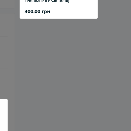
Lemonade Ice salt 50mg
300.00 грн