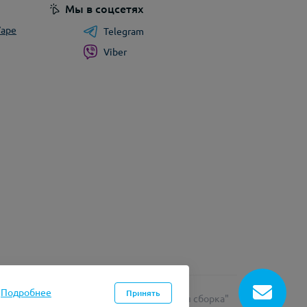
Мы в соцсетях
Vape
Telegram
Viber
.
Подробнее
Принять
Работает на
OpenCart "Русская сборка"