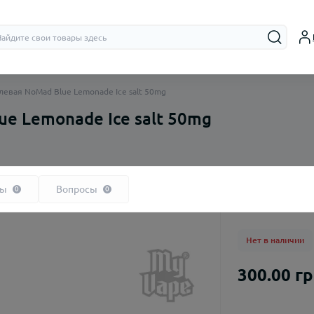
левая NoMad Blue Lemonade Ice salt 50mg
e Lemonade Ice salt 50mg
Бачки (RTA,
Дрипки (RD
вы
Вопросы
0
0
Нет в наличии
300.00 г