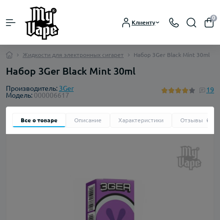
0
Клиенту
Жидкости для электронных сигарет
Набор 3Ger Black Mint 30ml
Набор 3Ger Black Mint 30ml
Производитель:
3Ger
19
Модель:
000006617
Все о товаре
Описание
Характеристики
Отзывы
19