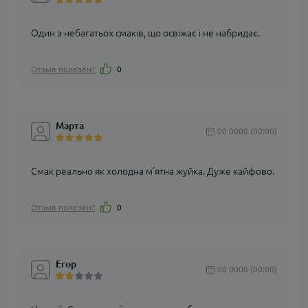
Один з небагатьох смаків, що освіжає і не набридає.
Отзыв полезен?
0
Марта
00 0000 (00:00)
Смак реально як холодна м’ятна жуйка. Дуже кайфово.
Отзыв полезен?
0
Егор
00 0000 (00:00)