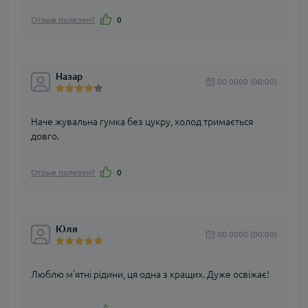
Отзыв полезен?
0
Назар
00 0000 (00:00)
Наче жувальна гумка без цукру, холод тримається
довго.
Отзыв полезен?
0
Юля
00 0000 (00:00)
Люблю м’ятні рідини, ця одна з кращих. Дуже освіжає!