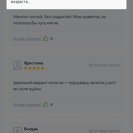
возраста.
Ментол чистый, без сладостей. Мне нравится, но
хотелось бы чуть мягче.
Отзыв полезен?
0
Христина
00 0000 (00:00)
Ідеальний варіант після їжі — відчуваєш свіжість у роті
як після жуйки.
Отзыв полезен?
0
Богдан
00 0000 (00:00)