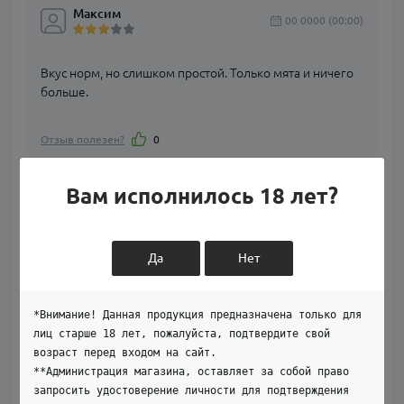
Максим
00 0000 (00:00)
Вкус норм, но слишком простой. Только мята и ничего
больше.
Отзыв полезен?
0
Вам исполнилось 18 лет?
Світлана
00 0000 (00:00)
Да
Нет
Дуже освіжає, немає ніякої гіркоти. Беру вдруге.
*Внимание! Данная продукция предназначена только для
Отзыв полезен?
0
лиц старше 18 лет, пожалуйста, подтвердите свой
возраст перед входом на сайт.
**Администрация магазина, оставляет за собой право
запросить удостоверение личности для подтверждения
Антон
00 0000 (00:00)