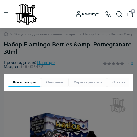
0
Клиенту
Жидкости для электронных сигарет
Набор Flamingo Berries &amp;
Набор Flamingo Berries &amp; Pomegranate
30ml
Производитель:
Flamingo
0
Модель:
000006422
Все о товаре
Описание
Характеристики
Отзывы
0