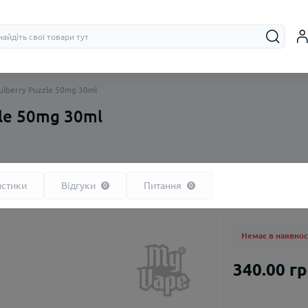
ulberry Puzzle 50mg 30ml
zle 50mg 30ml
На органічному нікотині
Бачки (RTA, R
На сольовому нікотині
Дріпки (RDA)
истики
Відгуки
Питання
0
0
Немає в наявнос
340.00 г