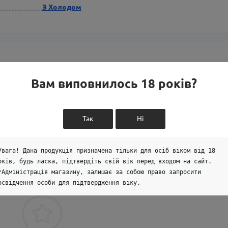
З Холодом
Вам виповнилось 18 років?
Так
Ні
Увага! Дана продукція призначена тільки для осіб віком від 18
оків, будь ласка, підтвердіть свій вік перед входом на сайт.
 товар, станьте першим, залиште свій відгук.
*Адміністрація магазину, залишає за собою право запросити
освідчення особи для підтвердження віку.