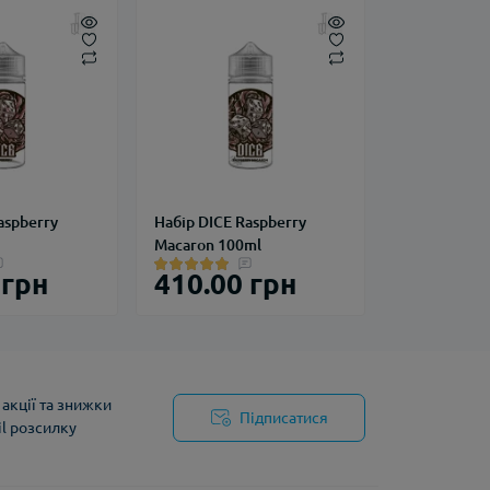
aspberry
Набір DICE Raspberry
Macaron 100ml
 грн
410.00 грн
акції та знижки
Підписатися
il розсилку
йності