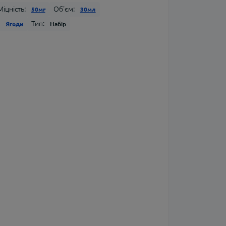
Міцність:
Об'єм:
50мг
30мл
Тип:
Ягоди
Набір