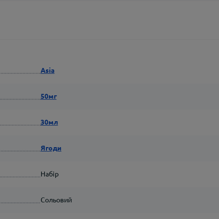
Asia
50мг
30мл
Ягоди
Набір
Сольовий