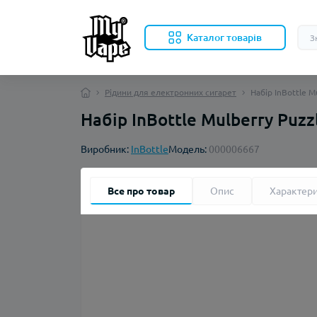
Каталог товарів
Рідини для електронних сигарет
Набір InBottle M
Набір InBottle Mulberry Puz
Виробник:
InBottle
Модель:
000006667
Все про товар
Опис
Характер