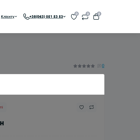
0
0
0
Клієнту
+38(063) 051 53 53
BA, RDTA)
0
Нікотин
ті
Флакони
рн
Ароматизатори