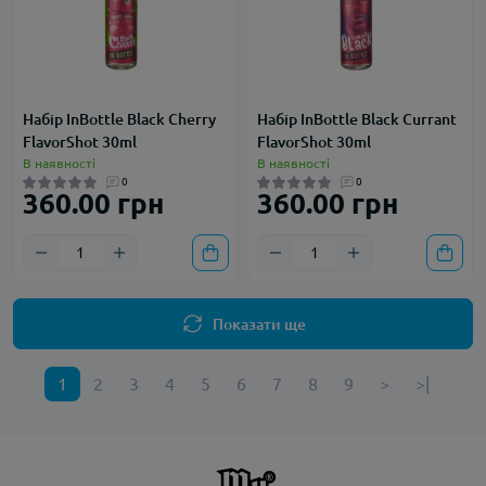
Набір InBottle Black Cherry
Набір InBottle Black Currant
FlavorShot 30ml
FlavorShot 30ml
В наявності
В наявності
0
0
360.00 грн
360.00 грн
Показати ще
1
2
3
4
5
6
7
8
9
>
>|