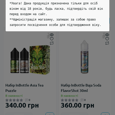
*Увага! Дана продукція призначена тільки для осіб
0
0
360.00 грн
360.00 грн
віком від 18 років, будь ласка, підтвердіть свій вік
перед входом на сайт.
**Адміністрація магазину, залишає за собою право
запросити посвідчення особи для підтвердження віку.
Набір InBottle Asia Tea
Набір InBottle Baja Soda
Puzzle
FlavorShot 30ml
В наявності
В наявності
0
0
340.00 грн
360.00 грн