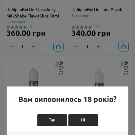
Набір InBottle Strawbery
Набір InBottle Lime Puzzle
MilkShake FlavorShot 30ml
В наявності
В наявності
0
0
360.00 грн
340.00 грн
Вам виповнилось 18 років?
Так
Ні
Набір InBottle Aloe Sweet
Набір InBottle Asia Tea
Juice FlavorShot 30ml
FlavorShot 30ml
В наявності
В наявності