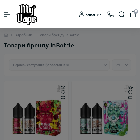
0
Клієнту
Виробник
Товари бренду InBottle
Товари бренду InBottle