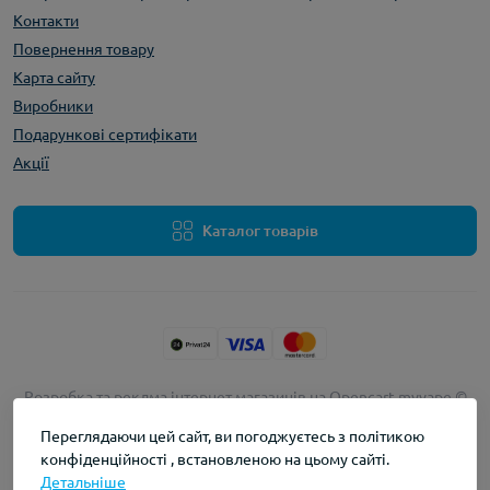
Контакти
Повернення товару
Карта сайту
Виробники
Подарункові сертифікати
Акції
Каталог товарів
Розробка та реклма інтернет магазинів на Opencart
myvape ©
2026
Переглядаючи цей сайт, ви погоджуєтесь з політикою
конфіденційності , встановленою на цьому сайті.
Детальніше