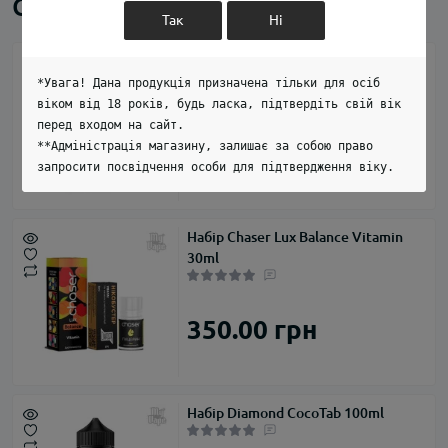
Схожі товари
Так
Ні
Набір 3Ger Mango Lychee
*Увага! Дана продукція призначена тільки для осіб
віком від 18 років, будь ласка, підтвердіть свій вік
перед входом на сайт.
279.00 грн
**Адміністрація магазину, залишає за собою право
запросити посвідчення особи для підтвердження віку.
Набір Chaser Lux Balance Vitamin
30ml
350.00 грн
Набір Diamond CocoTab 100ml