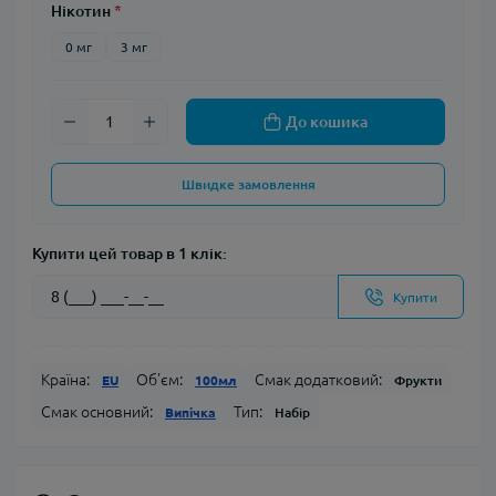
Нікотин
*
0 мг
3 мг
До кошика
Швидке замовлення
Купити цей товар в 1 клік:
Купити
Країна:
Об'єм:
Смак додатковий:
EU
100мл
Фрукти
Смак основний:
Тип:
Випічка
Набір