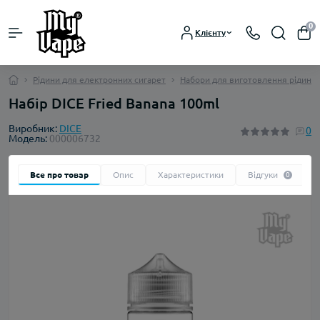
0
Клієнту
Рідини для електронних сигарет
Набори для виготовлення рідини
Набір DICE Fried Banana 100ml
Виробник:
DICE
0
Модель:
000006732
Все про товар
Опис
Характеристики
Відгуки
0