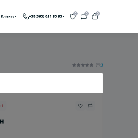
0
0
0
Клієнту
+38(063) 051 53 53
BA, RDTA)
0
Нікотин
ті
Флакони
рн
Ароматизатори