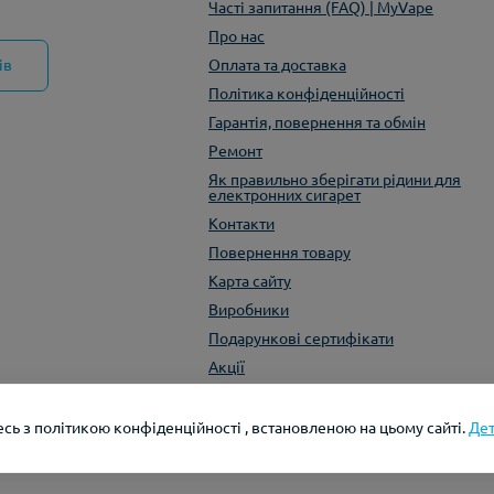
Часті запитання (FAQ) | MyVape
Про нас
ів
Оплата та доставка
Політика конфіденційності
Гарантія, повернення та обмін
Ремонт
Як правильно зберігати рідини для
електронних сигарет
Контакти
Повернення товару
Карта сайту
Виробники
Подарункові сертифікати
Акції
сь з політикою конфіденційності , встановленою на цьому сайті.
Де
Розробка та рек