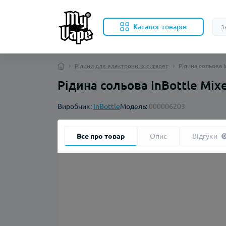
Каталог товарів
Рідини для електронних сигарет
Рідина сольова 
Рідина сольова InBottle Mix
Виробник:
InBottle
Модель:
000006203
Все про товар
Опис
Відгуки
0