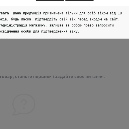
Увага! Дана продукція призначена тільки для осіб віком від 18
оків, будь ласка, підтвердіть свій вік перед входом на сайт.
*Адміністрація магазину, залишає за собою право запросити
освідчення особи для підтвердження віку.
сом.
овар, станьте першим і задайте своє питання.