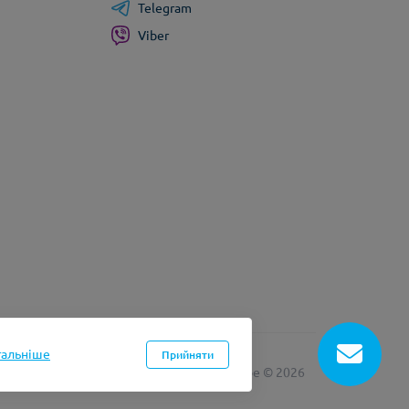
Telegram
Viber
тальніше
Прийняти
лма інтернет магазинів на Opencart
myvape © 2026