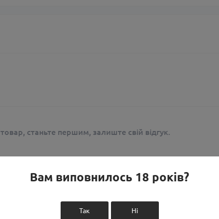
 товар, станьте першим, залиште свій відгук.
Вам виповнилось 18 років?
Так
Ні