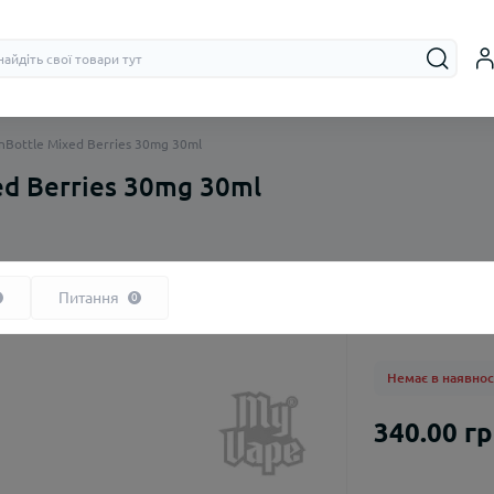
InBottle Mixed Berries 30mg 30ml
ed Berries 30mg 30ml
На органічному нікотині
Бачки (RTA, R
На сольовому нікотині
Дріпки (RDA)
Питання
0
Немає в наявнос
340.00 г