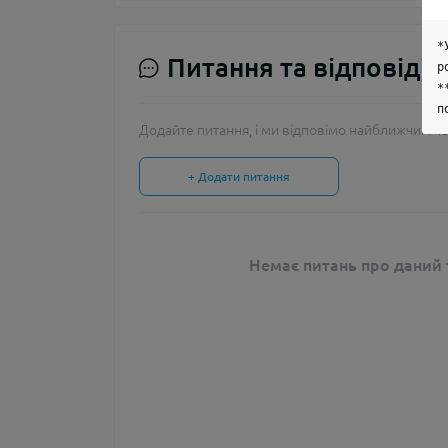
*
Питання та відповіді
р
*
п
Додайте питання, і ми відповімо найближчим ча
+ Додати питання
Немає питань про даний т