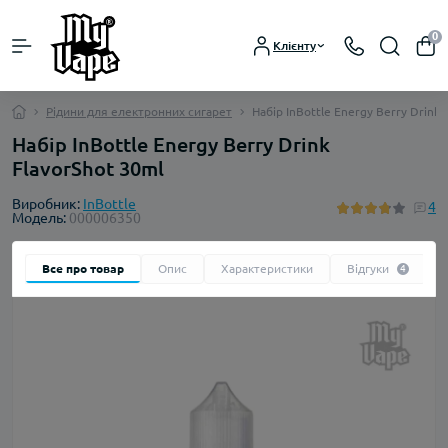
0
Клієнту
Рідини для електронних сигарет
Набір InBottle Energy Berry Drink 
Набір InBottle Energy Berry Drink
FlavorShot 30ml
Виробник:
InBottle
4
Модель:
000006350
Все про товар
Опис
Характеристики
Відгуки
4