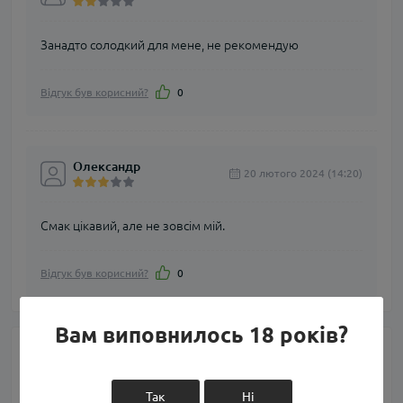
Занадто солодкий для мене, не рекомендую
Відгук був корисний?
0
Олександр
20 лютого 2024 (14:20)
Смак цікавий, але не зовсім мій.
Відгук був корисний?
0
Вам виповнилось 18 років?
Питання та відповіді
Так
Ні