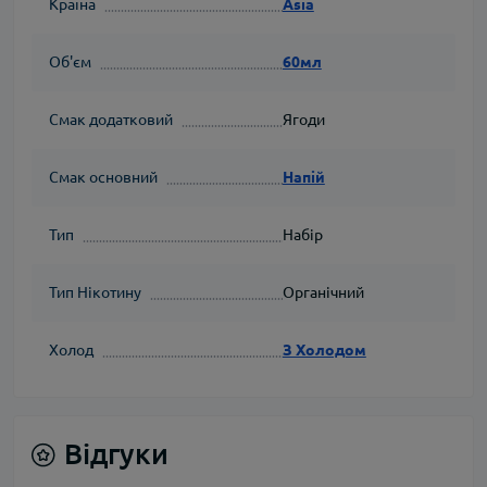
Країна
Asia
Об'єм
60мл
Смак додатковий
Ягоди
Смак основний
Напій
Тип
Набір
Тип Нікотину
Органічний
Холод
З Холодом
Відгуки