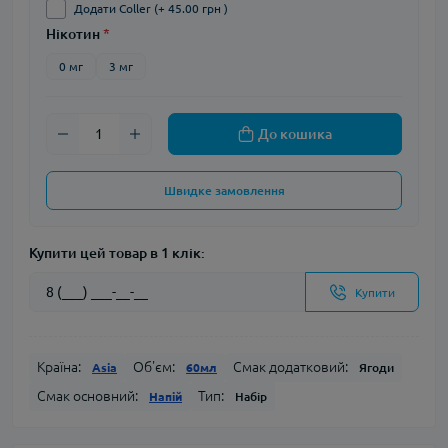
Додати Coller (+ 45.00 грн )
Нікотин
*
0 мг
3 мг
До кошика
Швидке замовлення
Купити цей товар в 1 клік:
Купити
Країна:
Об'єм:
Смак додатковий:
Asia
60мл
Ягоди
Смак основний:
Тип:
Напій
Набір