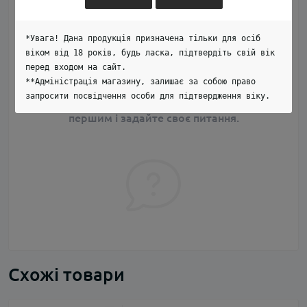
Додайте питання, і ми відповімо найближчим часом.
*Увага! Дана продукція призначена тільки для осіб
+ Додати питання
віком від 18 років, будь ласка, підтвердіть свій вік
перед входом на сайт.
**Адміністрація магазину, залишає за собою право
запросити посвідчення особи для підтвердження віку.
Немає питань про даний товар, станьте
першим і задайте своє питання.
Схожі товари