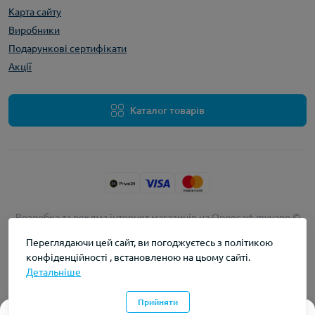
Карта сайту
Виробники
Подарункові сертифікати
Акції
Каталог товарів
Розробка та реклма інтернет магазинів на Opencart
myvape ©
2026
Переглядаючи цей сайт, ви погоджуєтесь з політикою
конфіденційності , встановленою на цьому сайті.
Детальніше
Прийняти
0
0