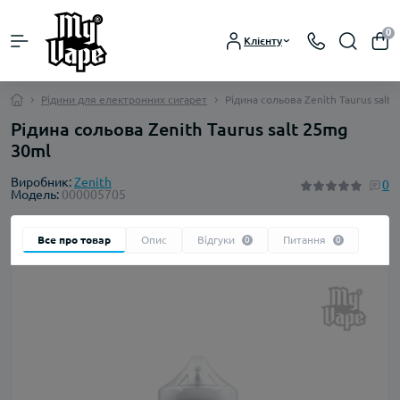
0
Клієнту
Рідини для електронних сигарет
Рідина сольова Zenith Taurus salt
Рідина сольова Zenith Taurus salt 25mg
30ml
Виробник:
Zenith
0
Модель:
000005705
Все про товар
Опис
Відгуки
Питання
0
0