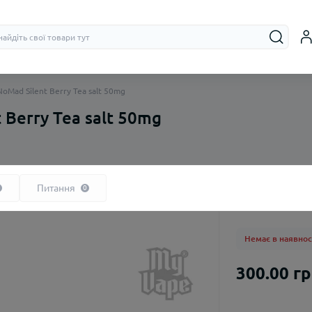
oMad Silent Berry Tea salt 50mg
 Berry Tea salt 50mg
На органічному нікотині
Бачки (RTA, R
На сольовому нікотині
Дріпки (RDA)
Питання
0
Немає в наявнос
300.00 г