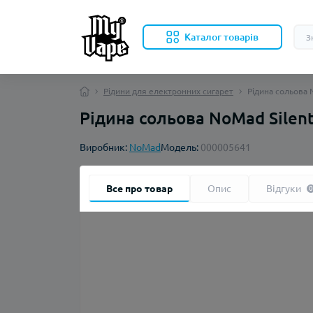
Каталог товарів
Рідини для електронних сигарет
Рідина сольова N
Рідина сольова NoMad Silent
Виробник:
NoMad
Модель:
000005641
Все про товар
Опис
Відгуки
0