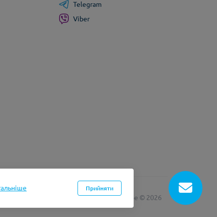
Telegram
Viber
тальніше
Прийняти
лма інтернет магазинів на Opencart
myvape © 2026