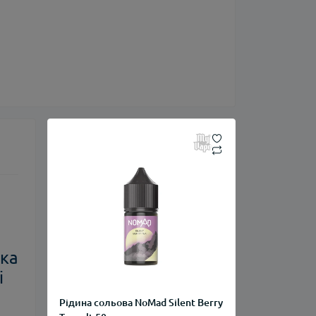
яка
і
Рідина сольова NoMad Silent Berry