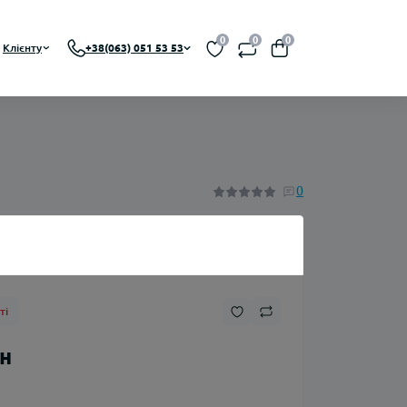
0
0
0
Клієнту
+38(063) 051 53 53
BA, RDTA)
0
Нікотин
ті
Флакони
рн
Ароматизатори