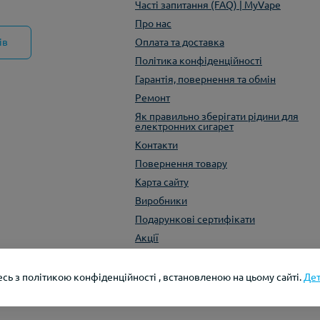
Часті запитання (FAQ) | MyVape
Про нас
ів
Оплата та доставка
Політика конфіденційності
Гарантія, повернення та обмін
Ремонт
Як правильно зберігати рідини для
електронних сигарет
Контакти
Повернення товару
Карта сайту
Виробники
Подарункові сертифікати
Акції
сь з політикою конфіденційності , встановленою на цьому сайті.
Де
Розробка та рек