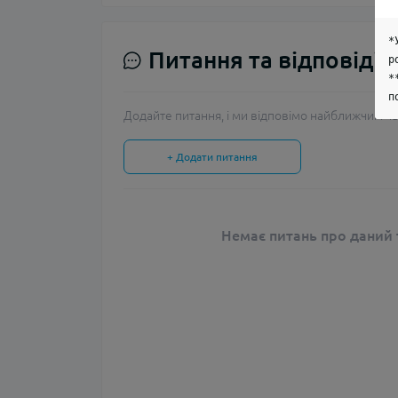
*
Питання та відповіді
р
*
п
Додайте питання, і ми відповімо найближчим ча
+ Додати питання
Немає питань про даний т