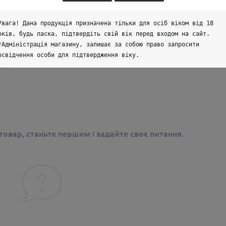
Увага! Дана продукція призначена тільки для осіб віком від 18
оків, будь ласка, підтвердіть свій вік перед входом на сайт.
*Адміністрація магазину, залишає за собою право запросити
освідчення особи для підтвердження віку.
сом.
овар, станьте першим і задайте своє питання.