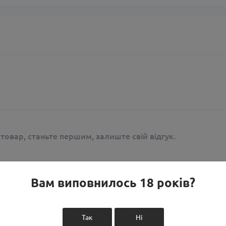
 товар, станьте першим, залиште свій відгук.
Вам виповнилось 18 років?
Так
Ні