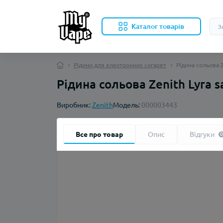
Каталог товарів
Рідини для електронних сигарет
Рідина сольова Z
Рідина сольова Zenith Lyra s
Виробник:
Zenith
Модель:
000003443
Все про товар
Опис
Відгуки
0