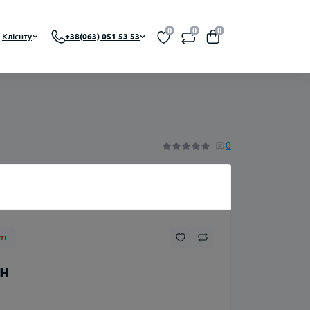
0
0
0
Клієнту
+38(063) 051 53 53
BA, RDTA)
0
Нікотин
ті
Флакони
рн
Ароматизатори