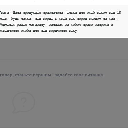
Увага! Дана продукція призначена тільки для осіб віком від 18
оків, будь ласка, підтвердіть свій вік перед входом на сайт.
*Адміністрація магазину, залишає за собою право запросити
освідчення особи для підтвердження віку.
сом.
овар, станьте першим і задайте своє питання.