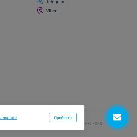
Telegram
Viber
тальніше
Прийняти
лма інтернет магазинів на Opencart
myvape © 2026