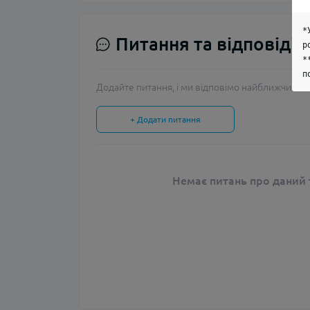
*
Питання та відповіді
р
*
п
Додайте питання, і ми відповімо найближчим ча
+ Додати питання
Немає питань про даний т