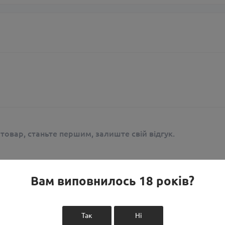
 товар, станьте першим, залиште свій відгук.
Вам виповнилось 18 років?
Так
Ні