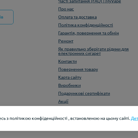
Часті запитання (FAQ) | MyVape
Про нас
ів
Оплата та доставка
Політика конфіденційності
Гарантія, повернення та обмін
Ремонт
Як правильно зберігати рідини для
електронних сигарет
Контакти
Повернення товару
Карта сайту
Виробники
Подарункові сертифікати
Акції
сь з політикою конфіденційності , встановленою на цьому сайті.
Де
Розробка та рек