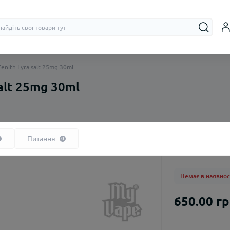
enith Lyra salt 25mg 30ml
alt 25mg 30ml
На органічному нікотині
Бачки (RTA, R
На сольовому нікотині
Дріпки (RDA)
Питання
0
Немає в наявнос
650.00 г