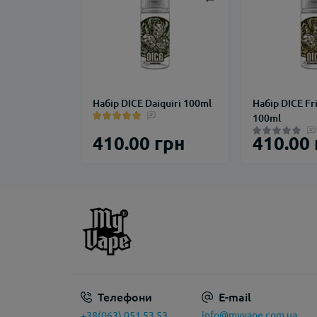
Набір DICE Daiquiri 100ml
Набір DICE Fr
100ml
410.00 грн
410.00
Телефони
E-mail
info@myvape.com.ua
+38(063) 051 53 53