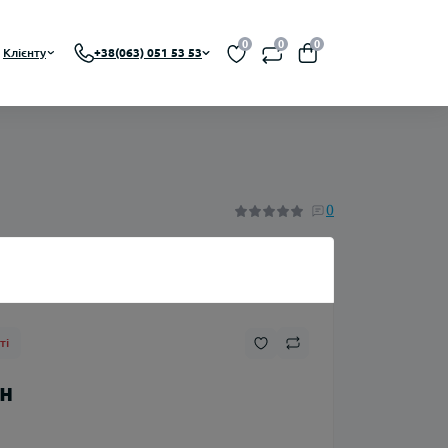
0
0
0
Клієнту
+38(063) 051 53 53
BA, RDTA)
0
Нікотин
ті
Флакони
рн
Ароматизатори