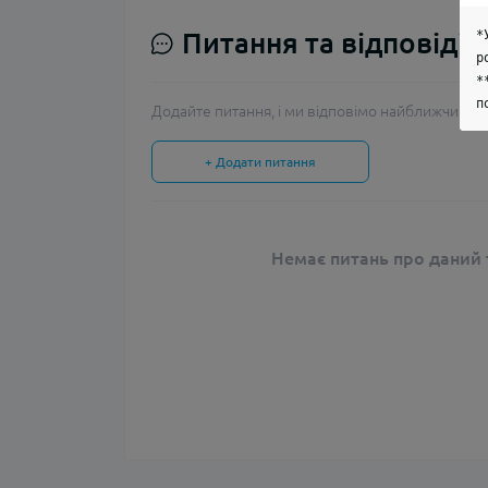
*
Питання та відповіді
р
*
п
Додайте питання, і ми відповімо найближчим ча
+ Додати питання
Немає питань про даний т