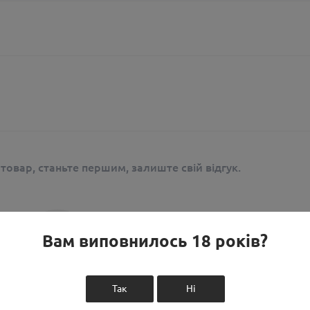
 товар, станьте першим, залиште свій відгук.
Вам виповнилось 18 років?
Так
Ні