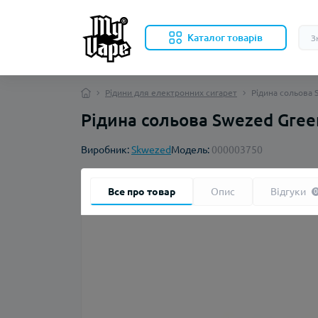
Каталог товарів
Рідини для електронних сигарет
Рідина сольова 
Рідина сольова Swezed Green
Виробник:
Skwezed
Модель:
000003750
Все про товар
Опис
Відгуки
0