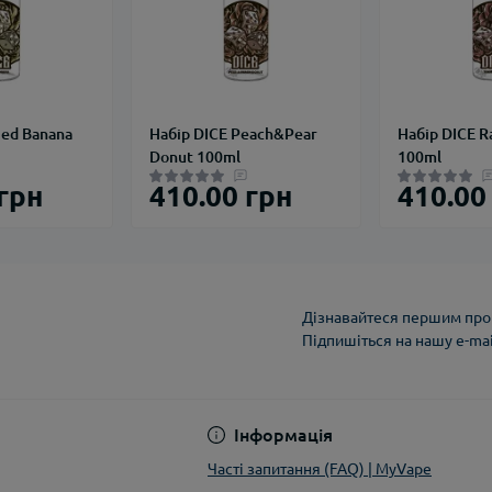
ied Banana
Набір DICE Peach&Pear
Набір DICE R
Donut 100ml
100ml
 грн
410.00 грн
410.00
Дізнавайтеся першим про 
Підпишіться на нашу e-ma
Політика конфіденці
Інформація
Часті запитання (FAQ) | MyVape