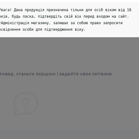
Увага! Дана продукція призначена тільки для осіб віком від 18
оків, будь ласка, підтвердіть свій вік перед входом на сайт.
*Адміністрація магазину, залишає за собою право запросити
освідчення особи для підтвердження віку.
сом.
овар, станьте першим і задайте своє питання.