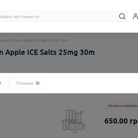
Swezed Green Apple ICE Salts 25mg 30m
 Apple ICE Salts 25mg 30m
На органічному нікотині
Бачки (RTA, R
На сольовому нікотині
Дріпки (RDA)
Питання
0
Немає в наявнос
650.00 г