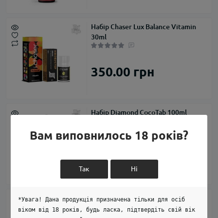
Набір Chaser Lux Balance Vitamin
30ml
350.00 грн
Набір Diamond CocoTab 100ml
Вам виповнилось 18 років?
600.00 грн
Так
Ні
Набір Diamond White 100ml
*Увага! Дана продукція призначена тільки для осіб
віком від 18 років, будь ласка, підтвердіть свій вік