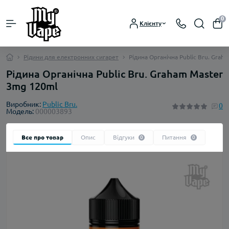
0
Клієнту
Рідини для електронних сигарет
Рідина Органічна Public Bru. Grah
Рідина Органічна Public Bru. Graham Master
3mg 120ml
Виробник:
Public Bru.
0
Модель:
000003893
Все про товар
Опис
Відгуки
Питання
0
0