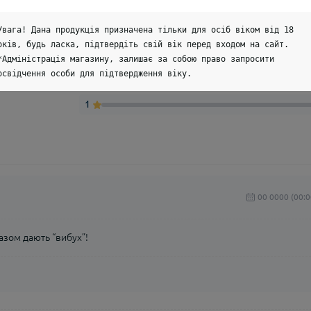
5
4
Увага! Дана продукція призначена тільки для осіб віком від 18
оків, будь ласка, підтвердіть свій вік перед входом на сайт.
3
*Адміністрація магазину, залишає за собою право запросити
освідчення особи для підтвердження віку.
2
1
00 0000 (00:0
азом дають “вибух”!