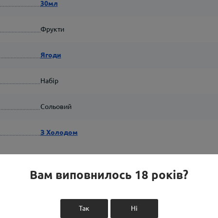
30мл
Фрукти
Ягоди
Набір
Сольовий
З Холодом
Вам виповнилось 18 років?
Так
Ні