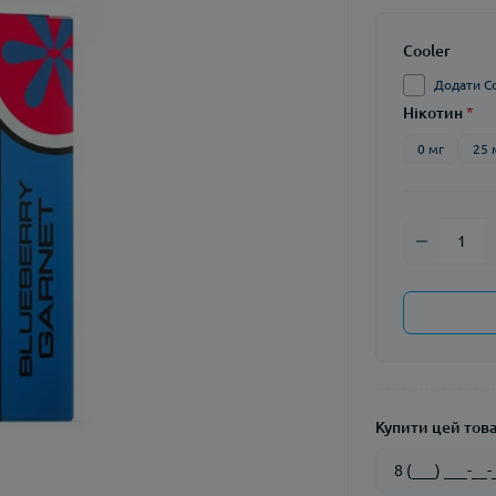
Cooler
Додати Col
Нікотин
*
0 мг
25 
Купити цей товар