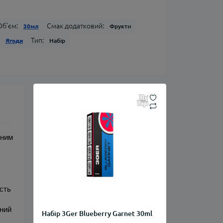
Об'єм:
Смак додатковий:
30мл
Фрукти
Тип:
Ягоди
Набір
ним 
ть 
ний 
Набір 3Ger Blueberry Garnet 30ml