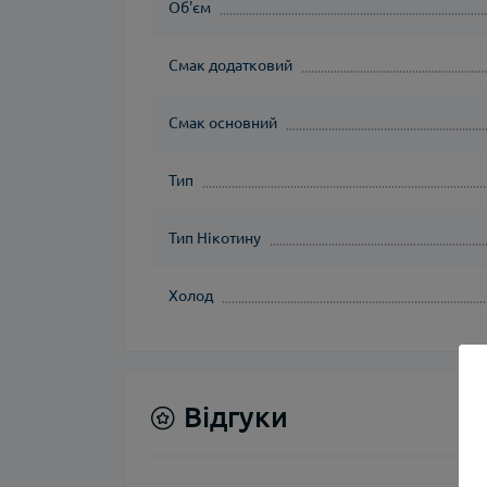
Об'єм
Смак додатковий
Смак основний
Тип
Тип Нікотину
Холод
Відгуки