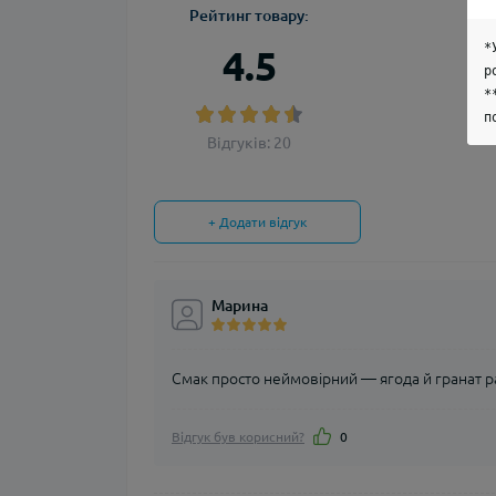
Рейтинг товару:
*
4.5
р
*
п
Відгуків: 20
+ Додати відгук
Марина
Смак просто неймовірний — ягода й гранат р
Відгук був корисний?
0