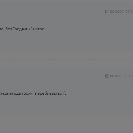
00 0000 (00:0
о, без “водяних” ноток.
00 0000 (00:0
тяжок ягода трохи “перебивається”.