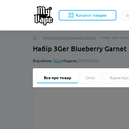
Каталог товарів
Рідини для електронних сигарет
Набір 3Ger Blue
Набір 3Ger Blueberry Garnet
Виробник:
3Ger
Модель:
000006620
Все про товар
Опис
Характер