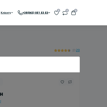
0
0
0
Клієнту
+38(063) 051 53 53
BA, RDTA)
20
Нікотин
Флакони
рн
Ароматизатори
?