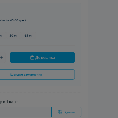
ler (+ 45.00 грн )
мг
50 мг
65 мг
До кошика
Швидке замовлення
 в 1 клік:
Купити