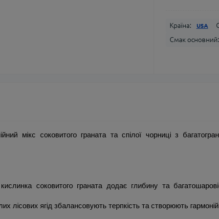
Країна:
USA
Смак основний:
йний мікс соковитого граната та спілої чорниці з багатогран
кислинка соковитого граната додає глибину та багатошаровіс
лих лісових ягід збалансовують терпкість та створюють гармоній