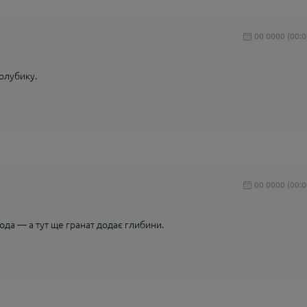
00 0000 (00:0
голубику.
00 0000 (00:0
ода — а тут ще гранат додає глибини.