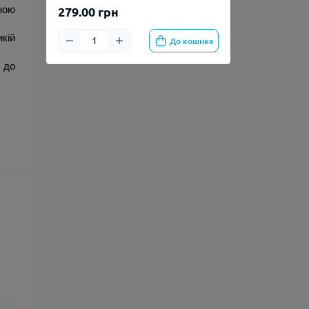
ою 
279.00 грн
ій 
До кошика
до 
.