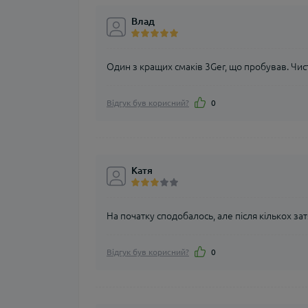
Влад
Один з кращих смаків 3Ger, що пробував. Чист
Відгук був корисний?
0
Катя
На початку сподобалось, але після кількох за
Відгук був корисний?
0