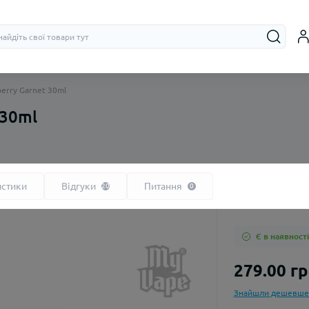
berry Garnet 30ml
 30ml
На органічному нікотині
Бачки (RTA, R
На сольовому нікотині
Дріпки (RDA)
истики
Відгуки
Питання
20
0
Є в наявності
279.00 г
Знайшли дешевше