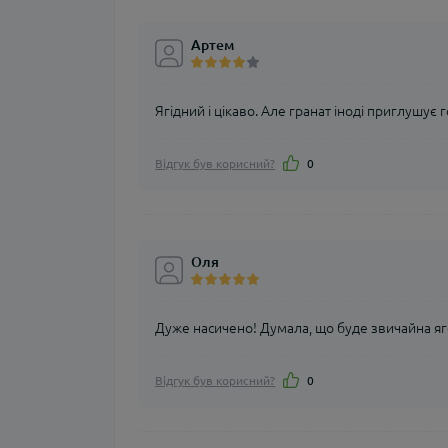
Артем
Ягідний і цікаво. Але гранат іноді приглушує 
Відгук був корисний?
0
Оля
Дуже насичено! Думала, що буде звичайна яг
Відгук був корисний?
0