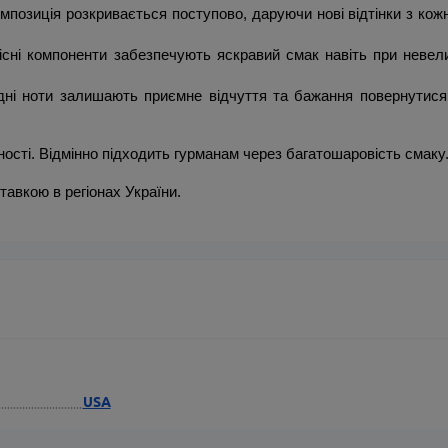
позиція розкривається поступово, даруючи нові відтінки з кожн
сні компоненти забезпечують яскравий смак навіть при невелик
дні ноти залишають приємне відчуття та бажання повернутися 
ності. Відмінно підходить гурманам через багатошаровість смаку
тавкою в регіонах України.
USA