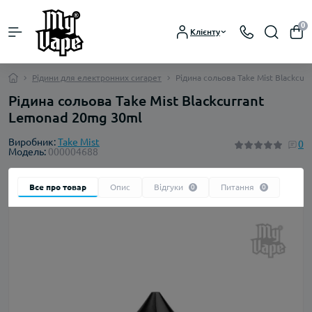
0
Клієнту
Рідини для електронних сигарет
Рідина сольова Take Mist Blackcu
Рідина сольова Take Mist Blackcurrant
Lemonad 20mg 30ml
Виробник:
Take Mist
0
Модель:
000004688
Все про товар
Опис
Відгуки
Питання
0
0