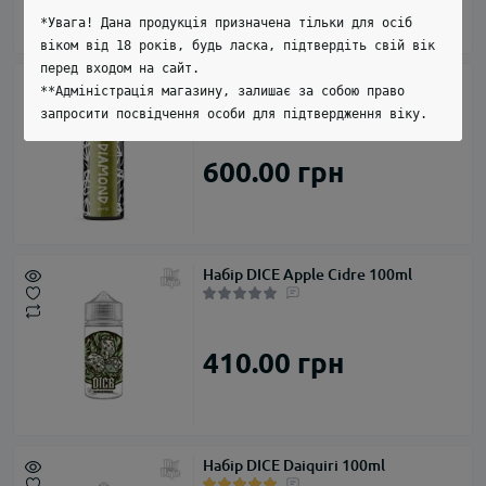
*Увага! Дана продукція призначена тільки для осіб
віком від 18 років, будь ласка, підтвердіть свій вік
перед входом на сайт.
Набір Diamond White 100ml
**Адміністрація магазину, залишає за собою право
запросити посвідчення особи для підтвердження віку.
600.00 грн
Набір DICE Apple Cidre 100ml
410.00 грн
Набір DICE Daiquiri 100ml