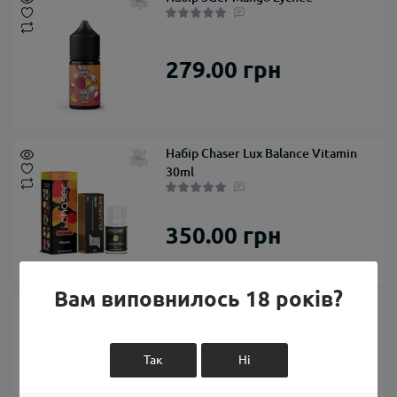
279.00 грн
Набір Chaser Lux Balance Vitamin
30ml
350.00 грн
Вам виповнилось 18 років?
Набір Diamond CocoTab 100ml
Так
Ні
600.00 грн