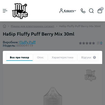
0
Клієнту
Рідини для електронних сигарет
Набір Fluffy Puff Berry Mix 30ml
Набір Fluffy Puff Berry Mix 30ml
Виробник:
Fluffy Puff
0
Модель:
000004119
Все про товар
Опис
Характеристики
Відгуки
0