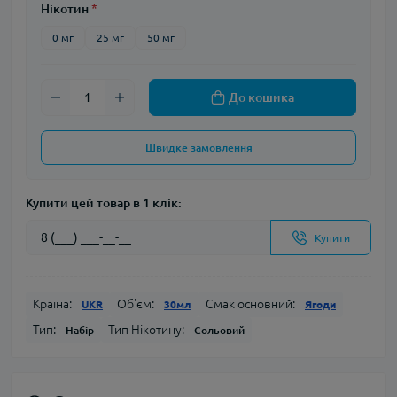
Нікотин
*
0 мг
25 мг
50 мг
До кошика
Швидке замовлення
Купити цей товар в 1 клік:
Купити
Країна:
Об'єм:
Смак основний:
UKR
30мл
Ягоди
Тип:
Тип Нікотину:
Набір
Сольовий