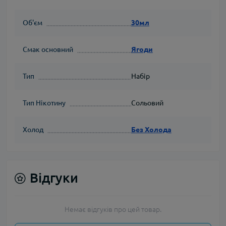
Об'єм
30мл
Смак основний
Ягоди
Тип
Набір
Тип Нікотину
Сольовий
Холод
Без Холода
Відгуки
Немає відгуків про цей товар.