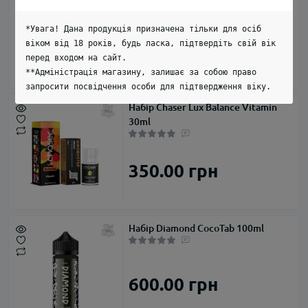
*Увага! Дана продукція призначена тільки для осіб
279.00 грн
віком від 18 років, будь ласка, підтвердіть свій вік
перед входом на сайт.
**Адміністрація магазину, залишає за собою право
запросити посвідчення особи для підтвердження віку.
Набір Chaser Lux Balance Vitamin
30ml
350.00 грн
Набір Diamond CocoTab 100ml
600.00 грн