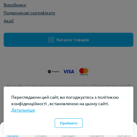
Виробники
Подарункові сертифікати
Акції
Каталог товарів
Розробка та реклма інтернет магазинів на Opencart
myvape ©
2026
Переглядаючи цей сайт, ви погоджуєтесь з політикою
конфіденційності , встановленою на цьому сайті.
Детальніше
Прийняти
0
0
Каталог
Головна
Закладки
Порівняти
Контакти