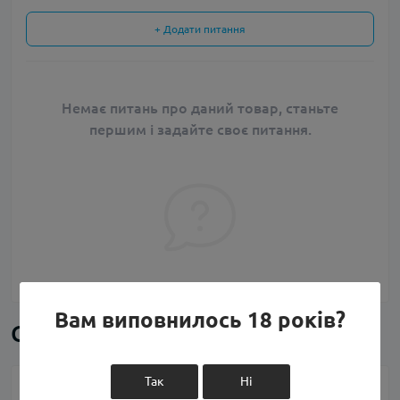
+ Додати питання
Немає питань про даний товар, станьте
першим і задайте своє питання.
Вам виповнилось 18 років?
Схожі товари
Так
Ні
Набір 3Ger Mango Lychee