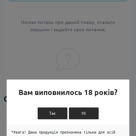
Немає питань про даний товар, станьте
першим і задайте своє питання.
Вам виповнилось 18 років?
Схожі товари
Так
Ні
COTN Threads
*Увага! Дана продукція призначена тільки для осіб