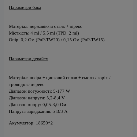
Параметри бака
Матеріал: нержавіюча сталь + пірекс
Місткість: 4 ml / 5,5 ml (TPD: 2 ml)
Опір: 0,2 Ом (PnP-TW20) / 0,15 Ом (PnP-TW15)
Параметри девайсу
Матеріал: шкіра + цинковий сплав + смола / горіх / 
трояндове дерево
Діапазон потужності: 5-177 W
Діапазон напруги: 3,2-8,4 V
Діапазон опору: 0,05-3,0 Ом
Напруга заряджання: 5 В/3 А
Акумулятор: 18650*2 