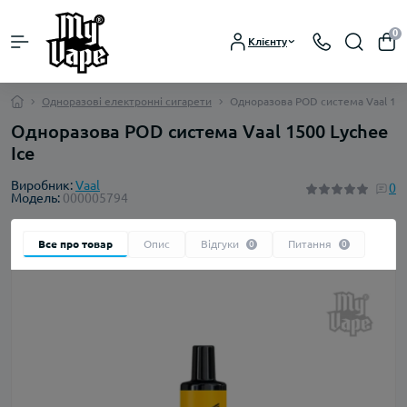
0
Клієнту
Одноразові електронні сигарети
Одноразова POD система Vaal 150
Одноразова POD система Vaal 1500 Lychee
Ice
Виробник:
Vaal
0
Модель:
000005794
Все про товар
Опис
Відгуки
Питання
0
0