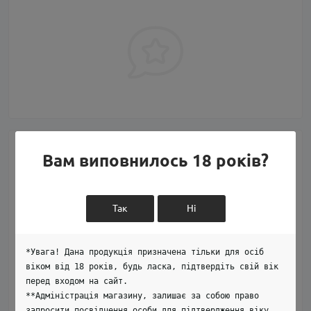
Питання та відповіді
Вам виповнилось 18 років?
Додайте питання, і ми відповімо найближчим часом.
Так
Ні
+ Додати питання
*Увага! Дана продукція призначена тільки для осіб
віком від 18 років, будь ласка, підтвердіть свій вік
перед входом на сайт.
Немає питань про даний товар, станьте
**Адміністрація магазину, залишає за собою право
першим і задайте своє питання.
запросити посвідчення особи для підтвердження віку.