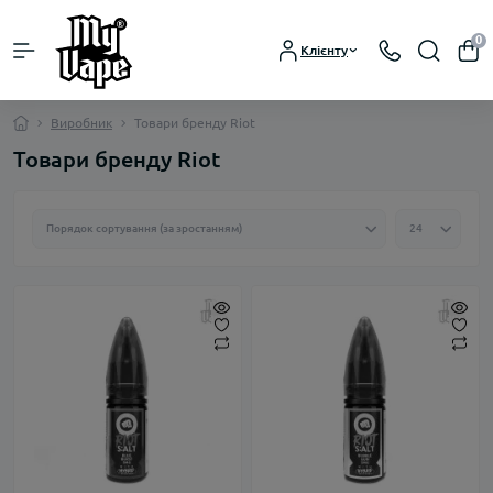
0
Клієнту
Виробник
Товари бренду Riot
Товари бренду Riot