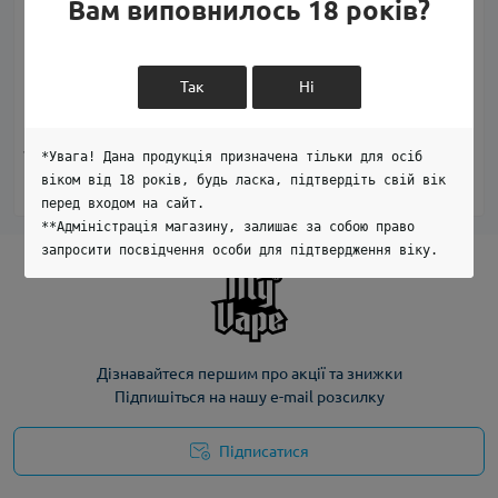
Вам виповнилось 18 років?
Так
Ні
Рідина сольова Riot Sub
Рідина сольова Riot Ultra
Lime 30ml 48mg
Peach Tea 30ml 48mg
0
1
*Увага! Дана продукція призначена тільки для осіб
650.00 грн
650.00 грн
віком від 18 років, будь ласка, підтвердіть свій вік
перед входом на сайт.
**Адміністрація магазину, залишає за собою право
запросити посвідчення особи для підтвердження віку.
Дізнавайтеся першим про акції та знижки
Підпишіться на нашу e-mail розсилку
Підписатися
Політика конфіденційності