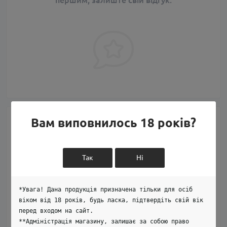
першим, залиште свій відгук.
Вам виповнилось 18 років?
Питання та відповіді
Додайте питання, і ми відповімо найближчим часом.
Так
Ні
+ Додати питання
*Увага! Дана продукція призначена тільки для осіб
віком від 18 років, будь ласка, підтвердіть свій вік
перед входом на сайт.
**Адміністрація магазину, залишає за собою право
Немає питань про даний товар, станьте