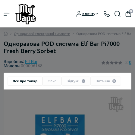
0
Клієнту
Одноразові електронні сигарети
Одноразова POD система Elf Bar P
Одноразова POD система Elf Bar Pi7000
Fresh Berry Sorbet
Виробник:
Elf Bar
0
Модель:
000006168
Все про товар
Опис
Відгуки
Питання
0
0