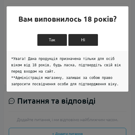
Вам виповнилось 18 років?
Немає відгуків про цей товар, станьте
першим, залиште свій відгук.
Так
Ні
*Увага! Дана продукція призначена тільки для осіб
віком від 18 років, будь ласка, підтвердіть свій вік
перед входом на сайт.
**Адміністрація магазину, залишає за собою право
запросити посвідчення особи для підтвердження віку.
Питання та відповіді
Додайте питання, і ми відповімо найближчим часом.
+ Додати питання