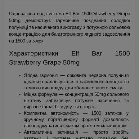
Одноразова под-система Elf Bar 1500 Strawberry Grape 
50mg демонструє гармонійне поєднання солодкої 
полуниці та насиченого винограду з потужною сольовою 
концентрацією для багатогранного ягідного задоволення 
на 1500 затяжок.
Характеристики Elf Bar 1500 
Strawberry Grape 50mg
Ягідна гармонія — соковита червона полуниця 
ідеально балансується з насиченою солодкістю 
темного винограду для збалансованого смаку.
Міцна формула — концентрація 50mg сольового 
нікотину забезпечує потужне насичення та 
виразне throat hit відчуття в горлі.
Компактна автономність — 1500 затяжок у 
зручному портативному форматі дозволяють 
насолоджуватися смаком протягом кількох днів.
Автоматична активація — просто зробіть 
затяжку, і система миттєво спрацює без 